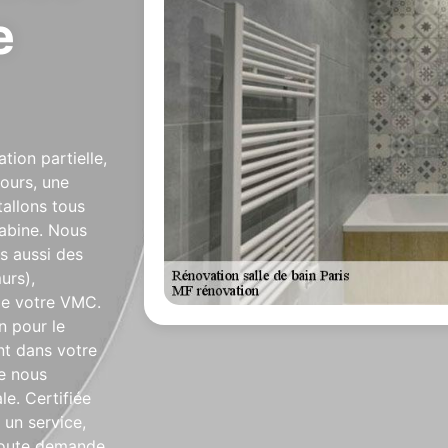
e
tion partielle,
ours, une
tallons tous
cabine. Nous
s aussi des
urs),
n de votre VMC.
n pour le
nt dans votre
ue nous
le. Certifiée
 un service,
 toute demande