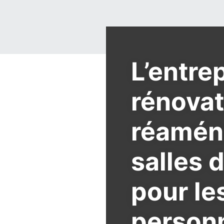
L’entre
rénovat
réamén
salles 
pour le
person