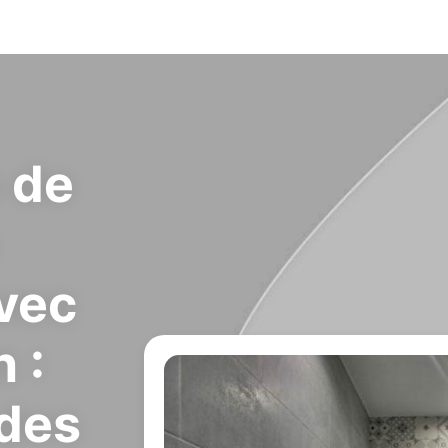
 de
avec
 :
 des