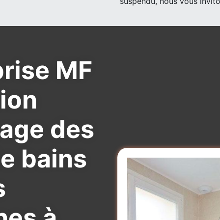
suspendu, nous vous invito
prise MF
ion
age des
de bains
s
nes à